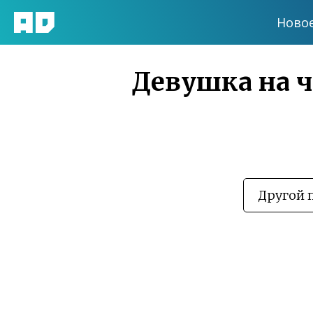
Ново
Девушка на ча
Другой 