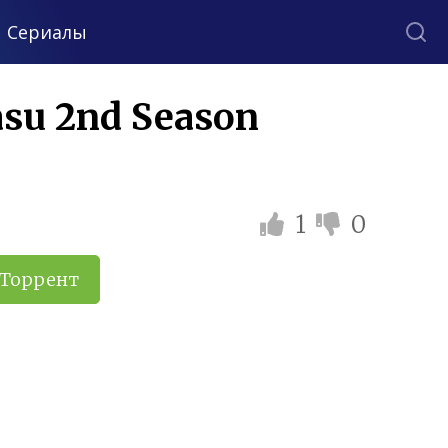
Сериалы
asu 2nd Season
1
0
Торрент