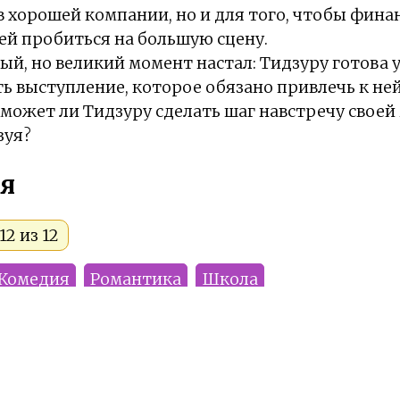
в хорошей компании, но и для того, чтобы фина
й пробиться на большую сцену.
ный, но великий момент настал: Тидзуру готова 
ь выступление, которое обязано привлечь к не
может ли Тидзуру сделать шаг навстречу своей 
зуя?
я
2 из 12
Комедия
Романтика
Школа