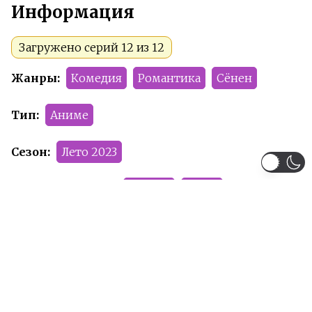
Информация
Загружено серий 12 из 12
Жанры:
Комедия
Романтика
Сёнен
Тип:
Аниме
Сезон:
Лето 2023
Команда релиза:
SolFoxy
Kwaik
Рейтинг:
PG-13