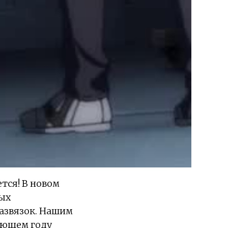
тся! В новом
ых
азвязок. Нашим
дующем году