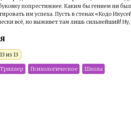
 буковку попрестижнее. Каким бы гением ни бы
тировать им успеха. Пусть в стенах «Кодо Икус
ески всё, но выживет там лишь сильнейший! Ну
я
3 из 13
Триллер
Психологическое
Школа
Kwaik
Rikichae