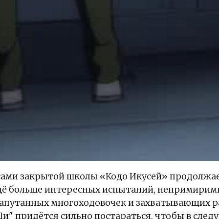
сами закрытой школы «Кодо Икусей» продолжае
ещё больше интересных испытаний, непримирим
запутанных многоходовочек и захватывающих р
"Ди" придётся сильно постараться, чтобы в сле