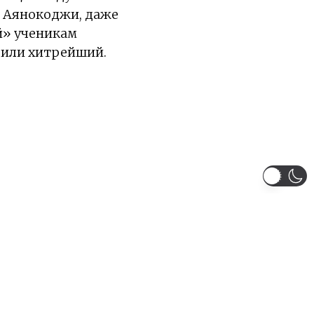
л Аянокоджи, даже
ей» ученикам
, или хитрейший.