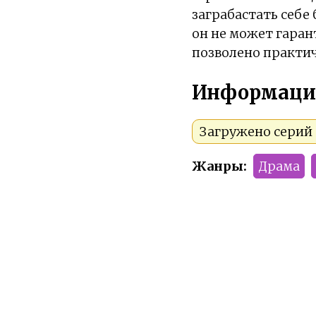
заграбастать себе
он не может гаран
позволено практич
Информаци
Загружено серий 1
Жанры:
Драма
Тип:
Аниме
Сезон:
Зима 2024
Команда релиза: