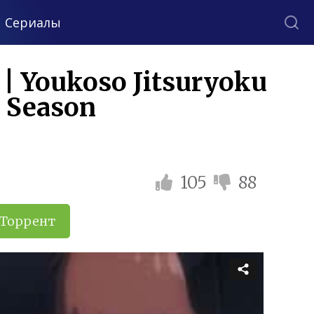
Сериалы
| Youkoso Jitsuryoku
d Season
105
88
Торрент