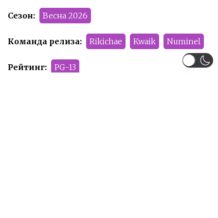
Сезон:
Весна 2026
Команда релиза:
Rikichae
Kwaik
Numinel
Рейтинг:
PG-13
Рекомендуем