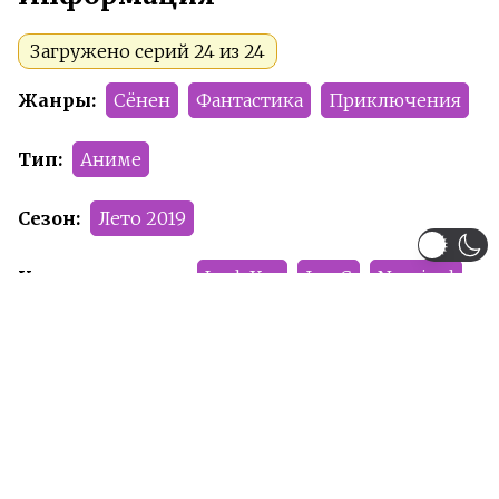
Загружено серий 24 из 24
Жанры:
Сёнен
Фантастика
Приключения
Тип:
Аниме
Сезон:
Лето 2019
Команда релиза:
LeslyXer
JessC
Numinel
Рейтинг:
PG-13
Рекомендуем