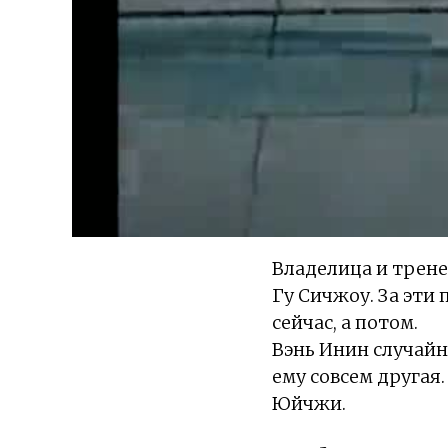
Владелица и трене
Гу Сичжоу. За эти
сейчас, а потом.
Вэнь Инин случайно
ему совсем другая.
Юйчжи.