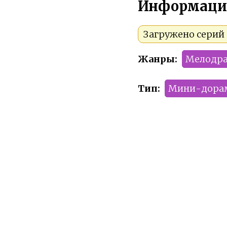
Информаци
Загружено серий 
Жанры:
Мелодр
Тип:
Мини-дора
Сезон:
2025 год
Команда релиза:
Рейтинг:
PG-13