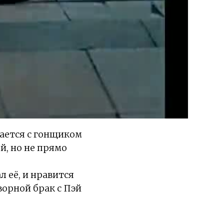
чается с гонщиком
й, но не прямо
л её, и нравится
ворной брак с Пэй