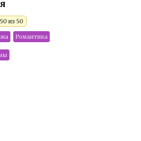
я
50 из 50
ама
Романтика
мы
LirAme
Lipovoy
eMiU
Yolla