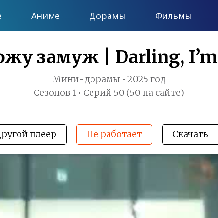
е
Аниме
Дорамы
Фильмы
жу замуж | Darling, I’m
Мини-дорамы • 2025 год
Сезонов 1 • Серий 50 (50 на сайте)
Другой плеер
Не работает