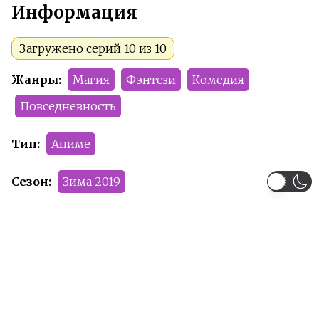
Информация
Загружено серий 10 из 10
Жанры:
Магия
Фэнтези
Комедия
Повседневность
Тип:
Аниме
Сезон:
Зима 2019
Команда релиза:
Оленя
Belo4ka
DEMIKS
Рейтинг:
PG-13