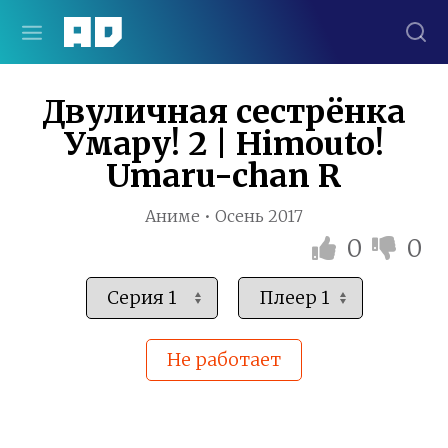
Двуличная сестрёнка
Умару! 2 | Himouto!
Umaru-chan R
Аниме • Осень 2017
0
0
Не работает