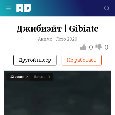
Джибиэйт | Gibiate
Аниме • Лето 2020
0
0
Другой плеер
Не работает