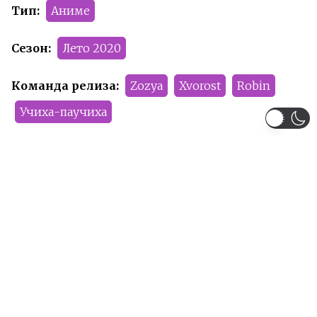
Тип:
Аниме
Сезон:
Лето 2020
Команда релиза:
Zozya
Xvorost
Robin
Учиха-паучиха
Рейтинг:
R-17
Рекомендуем