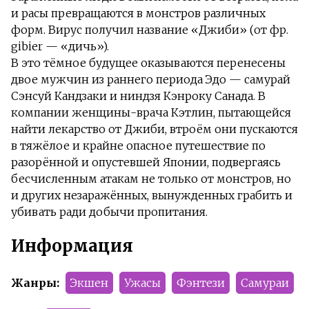
и расы превращаются в монстров различных
форм. Вирус получил название «Джиби» (от фр.
gibier — «дичь»).
В это тёмное будущее оказываются перенесены
двое мужчин из раннего периода Эдо — самурай
Сэнсуй Кандзаки и ниндзя Кэнроку Санада. В
компании женщины-врача Кэтлин, пытающейся
найти лекарство от Джиби, втроём они пускаются
в тяжёлое и крайне опасное путешествие по
разорённой и опустевшей Японии, подвергаясь
бесчисленным атакам не только от монстров, но
и других незаражённых, вынужденных грабить и
убивать ради добычи пропитания.
Информация
Жанры:
Экшен
Ужасы
Фэнтези
Самураи