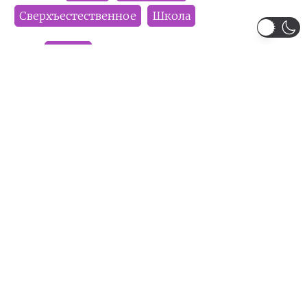
Сверхъестественное
Школа
Тип:
Аниме
Сезон:
Осень 2023
Команда релиза:
Altair
SolFoxy
DariaMstitel'
Гуль
Gararay
Rikichae
G-Ray
Рейтинг:
PG-13
Рекомендуем