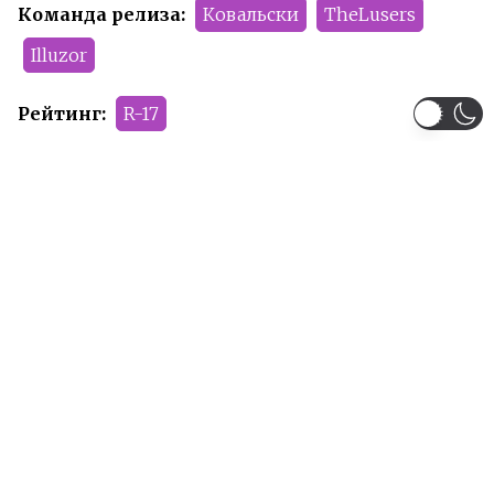
Команда релиза:
Ковальски
TheLusers
Illuzor
Рейтинг:
R-17
Рекомендуем