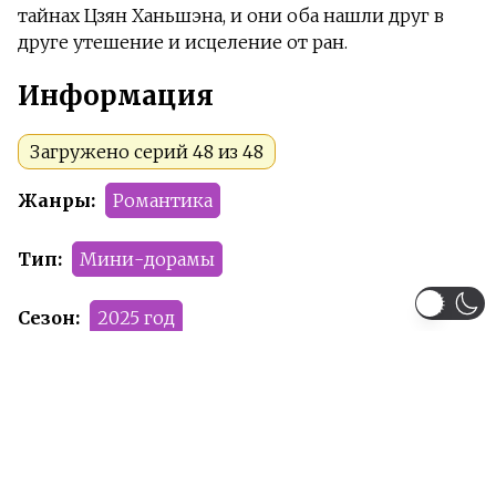
тайнах Цзян Ханьшэна, и они оба нашли друг в
друге утешение и исцеление от ран.
Информация
Загружено серий 48 из 48
Жанры:
Романтика
Тип:
Мини-дорамы
Сезон:
2025 год
Команда релиза:
Yolla
Koker
Demonic_wolf
Рейтинг:
PG-13