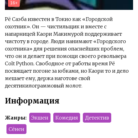
Рё Саэба известен в Токио как «Городской
охотник». Он — чистильщик и вместе с
напарницей Каори Макимурой поддерживает
чистоту в городе. Люди нанимают «Городского
охотника» для решения опаснейших проблем,
что он и делает при помощи своего револьвера
Colt Python. Свободное от работы время Рё
посвящает погоне за юбками, но Каори то и дело
мешает ему, держа наготове свой
десятикилограммовый молот.
Информация
Жанры:
Экшен
Комедия
Детектив
Сёнен