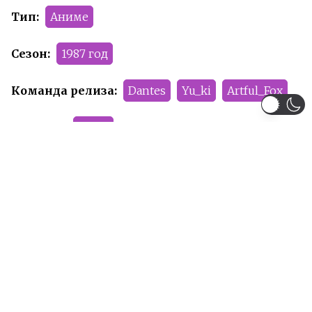
Тип:
Аниме
Сезон:
1987 год
Команда релиза:
Dantes
Yu_ki
Artful_Fox
Рейтинг:
PG-13
Рекомендуем