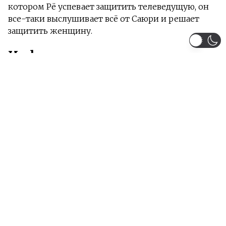
котором Рё успевает защитить телеведущую, он
все-таки выслушивает всё от Саюри и решает
защитить женщину.
Информация
Жанры:
Сёнен
Тип:
Аниме полнометражное
Сезон:
1999 год
Команда релиза:
Dantes
Yu_ki
Artful_Fox
Рейтинг:
PG-13