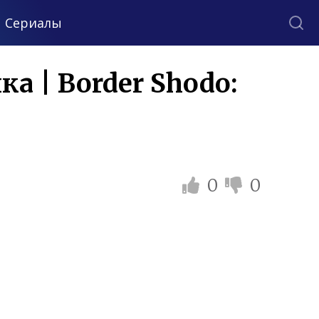
Сериалы
а | Border Shodo:
0
0