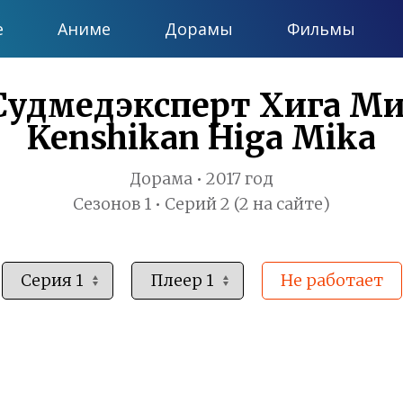
е
Аниме
Дорамы
Фильмы
Судмедэксперт Хига Мик
Kenshikan Higa Mika
Дорама • 2017 год
Сезонов 1 • Серий 2 (2 на сайте)
Не работает