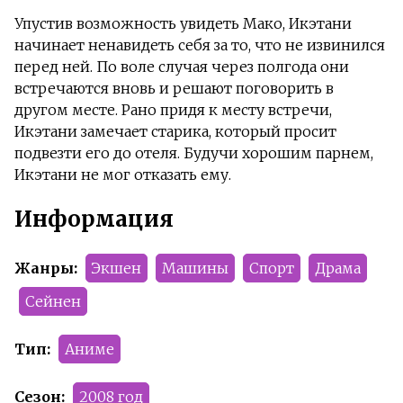
Упустив возможность увидеть Мако, Икэтани
начинает ненавидеть себя за то, что не извинился
перед ней. По воле случая через полгода они
встречаются вновь и решают поговорить в
другом месте. Рано придя к месту встречи,
Икэтани замечает старика, который просит
подвезти его до отеля. Будучи хорошим парнем,
Икэтани не мог отказать ему.
Информация
Жанры:
Экшен
Машины
Спорт
Драма
Сейнен
Тип:
Аниме
Сезон:
2008 год