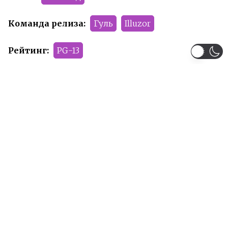
Команда релиза:
Гуль
Illuzor
Рейтинг:
PG-13
Рекомендуем