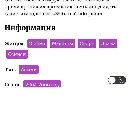
Среди прочих их противников можно увидеть
такие команды, как «SSR» и «Todo-juku».
Информация
Жанры:
Экшен
Машины
Спорт
Драма
Сейнен
Тип:
Аниме
Сезон:
2004-2006 год
Команда релиза:
Гуль
Illuzor
Рейтинг:
PG-13