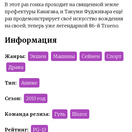
В этот раз гонка проходит на священной земле
префектуры Канагава, и Такуми Фудживара ещё
раз продемонстрирует своё искусство вождения
на своей, теперь уже легендарной 86-й Trueno.
Информация
Жанры:
Экшен
Машины
Сейнен
Спорт
Драма
Тип:
Аниме
Сезон:
2013 год
Команда релиза:
Гуль
Illuzor
Рейтинг:
PG-13