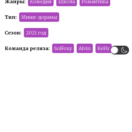
Жанры:
Комедия
Школа
Романтика
Тип:
Мини-дорамы
Сезон:
2021 год
Команда релиза:
SolFoxy
Alvin
KeFir
Рейтинг:
R-17
Рекомендуем