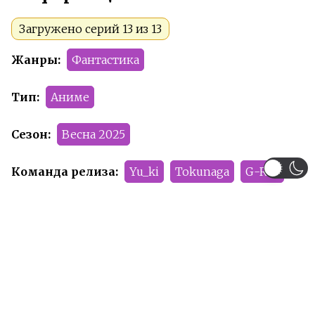
Загружено серий 13 из 13
Жанры:
Фантастика
Тип:
Аниме
Сезон:
Весна 2025
Команда релиза:
Yu_ki
Tokunaga
G-Ray
Victoria Engine
Kwaik
Рейтинг:
PG-13