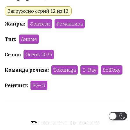
Загружено серий 12 из 12
Жанры:
Фэнтези
Романтика
Тип:
Аниме
Сезон:
Осень 2025
Команда релиза:
Tokunaga
G-Ray
SolFoxy
Рейтинг:
PG-13
Рекомендуем