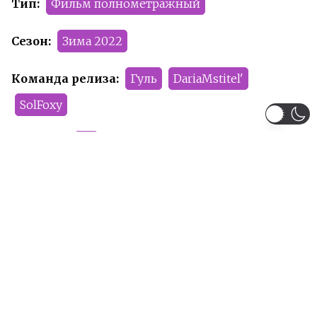
Тип:
Фильм полнометражный
Сезон:
Зима 2022
Команда релиза:
Гуль
DariaMstitel'
SolFoxy
Рейтинг:
R+
Рекомендуем