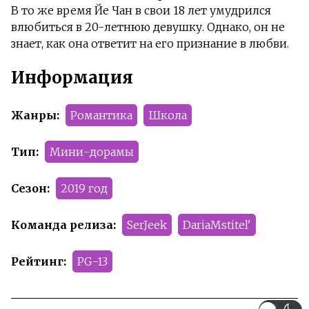
В то же время Йе Чан в свои 18 лет умудрился
влюбиться в 20-летнюю девушку. Однако, он не
знает, как она ответит на его признание в любви.
Информация
Жанры:
Романтика
Школа
Тип:
Мини-дорамы
Сезон:
2019 год
Команда релиза:
SerJeek
DariaMstitel'
Рейтинг:
PG-13