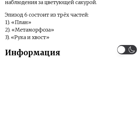
наблюдения за цветующей сакурой.
Эпизод 6 состоит из трёх частей:
1). «План»
2). «Метаморфоза»
3). «Рука и хвост»
Информация
Загружено серий 6 из 6
Жанры:
Комедия
Этти
Школа
Сейнен
Гарем
Фантастика
Тип:
Аниме
Сезон:
2009 год