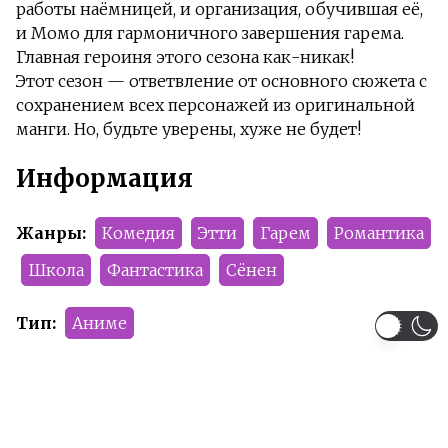
работы наёмницей, и организация, обучившая её,
и Момо для гармоничного завершения гарема.
Главная героиня этого сезона как-никак!
Этот сезон — ответвление от основного сюжета с
сохранением всех персонажей из оригинальной
манги. Но, будьте уверены, хуже не будет!
Информация
Жанры:
Комедия
Этти
Гарем
Романтика
Школа
Фантастика
Сёнен
Тип:
Аниме
Сезон:
2012 год
Команда релиза:
LeslyXer
Sinichka