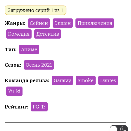
Загружено серий 1 из 1
Жанры:
Сейнен
Экшен
Приключения
Комедия
Детектив
Тип:
Аниме
Сезон:
Осень 2021
Команда релиза:
Gararay
Smoke
Dantes
Yu_ki
Рейтинг:
PG-13