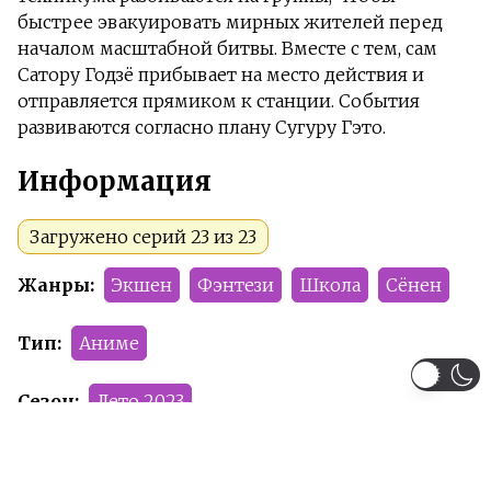
быстрее эвакуировать мирных жителей перед
началом масштабной битвы. Вместе с тем, сам
Сатору Годзё прибывает на место действия и
отправляется прямиком к станции. События
развиваются согласно плану Сугуру Гэто.
Информация
Загружено серий 23 из 23
Жанры:
Экшен
Фэнтези
Школа
Сёнен
Тип:
Аниме
Сезон:
Лето 2023
Команда релиза:
Sharakam
Yu_ki
Gararay