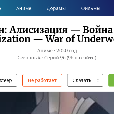
е
Аниме
Дорамы
Фильмы
: Алисизация — Война 
cization — War of Under
Аниме • 2020 год
Сезонов 4 • Серий 96 (96 на сайте)
плеер
Не работает