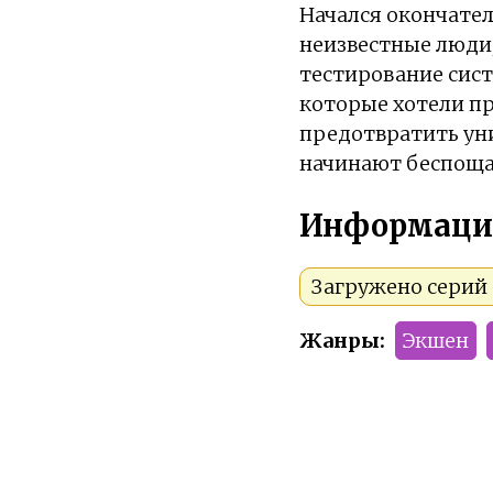
Начался окончател
неизвестные люди,
тестирование сист
которые хотели пр
предотвратить ун
начинают беспоща
Информаци
Загружено серий 1
Жанры:
Экшен
Тип:
Аниме
Сезон:
2020 год