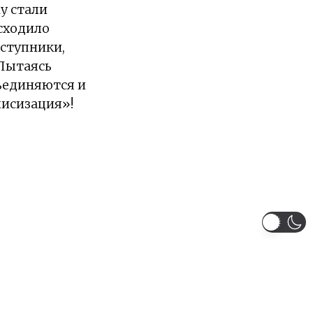
у стали
сходило
еступники,
 Пытаясь
ъединяются и
лисизация»!