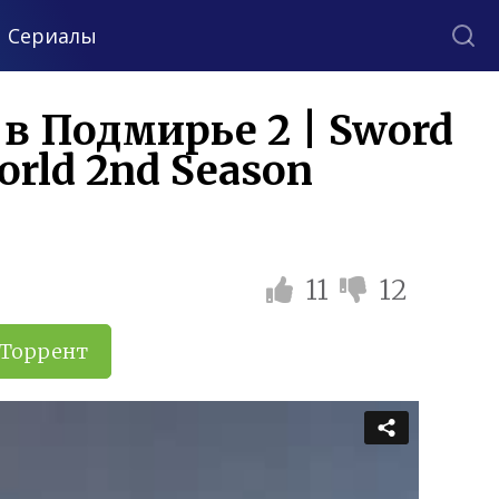
Сериалы
в Подмирье 2 | Sword
world 2nd Season
11
12
Торрент