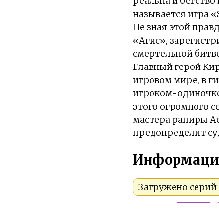
реальна и бегство
называется игра «S
Не зная этой прав
«Агис», зарегист
смертельной битве
Главный герой Кир
игровом мире, в г
игроком-одиночкой
этого огромного с
мастера рапиры Асу
предопределит судь
Информаци
Загружено серий 
Жанры:
Экшен