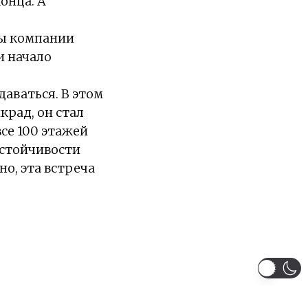
онца. А
мы компании
и начало
аваться. В этом
крад, он стал
се 100 этажей
астойчивости
но, эта встреча