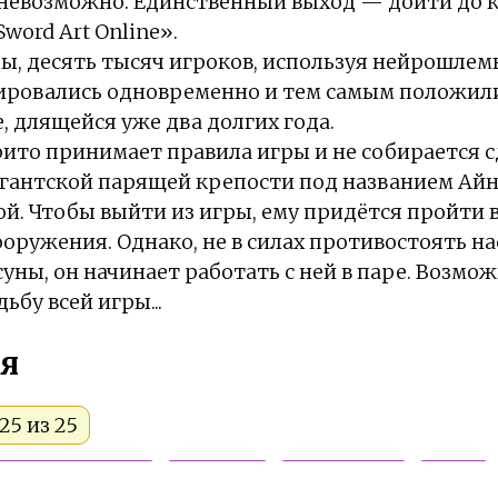
 невозможно. Единственный выход — дойти до к
word Art Online».
ды, десять тысяч игроков, используя нейрошле
рировались одновременно и тем самым положил
, длящейся уже два долгих года.
ито принимает правила игры и не собирается сд
игантской парящей крепости под названием Айн
. Чтобы выйти из игры, ему придётся пройти в
ооружения. Однако, не в силах противостоять н
ны, он начинает работать с ней в паре. Возмож
бу всей игры...
я
25 из 25
Приключения
Фэнтези
Романтика
Игры