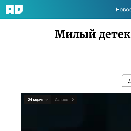
Ново
Милый детекти