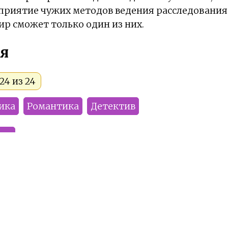
риятие чужих методов ведения расследования.
ир сможет только один из них.
я
24 из 24
ика
Романтика
Детектив
мы
Sharakam
Оленя
LirAme