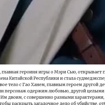
главная героиня игры о Мэри Сью, открывает г
мена Китайской Республики и стала судмедэкспе
свое тело с Гао Ханем, главным героем другой д
дин персонаж одержим любовью, другой целыми
. Им двоим, с совершенно разными характерами
чтобы раскрыть загадочное дело об убийстве, о