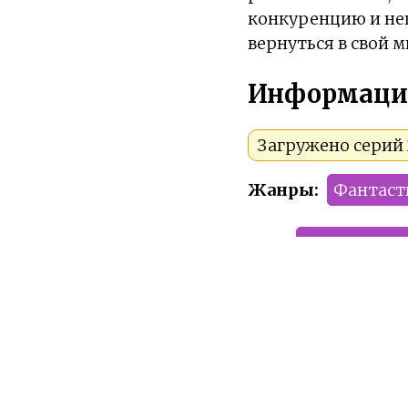
конкуренцию и неп
вернуться в свой м
Информаци
Загружено серий 
Жанры:
Фантаст
Тип:
Мини-дора
Сезон:
2024 год
Команда релиза:
Рейтинг:
PG-13