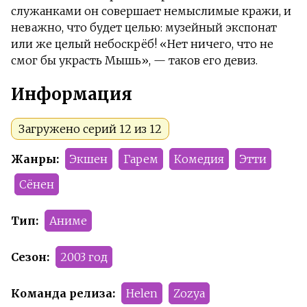
служанками он совершает немыслимые кражи, и
неважно, что будет целью: музейный экспонат
или же целый небоскрёб! «Нет ничего, что не
смог бы украсть Мышь», — таков его девиз.
Информация
Загружено серий 12 из 12
Жанры:
Экшен
Гарем
Комедия
Этти
Сёнен
Тип:
Аниме
Сезон:
2003 год
Команда релиза:
Helen
Zozya