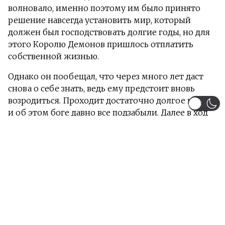
волновало, именно поэтому им было принято
решение навсегда установить мир, который
должен был господствовать долгие годы, но для
этого Королю Демонов пришлось отплатить
собственной жизнью.
Однако он пообещал, что через много лет даст
снова о себе знать, ведь ему предстоит вновь
возродиться. Проходит достаточно долгое время
и об этом боге давно все подзабыли. Далее в ход
вступает молодой парень Анос Волдигоад,
который мечтает попасть в магическую
академию и наконец-то в его жизни наступает
тот момент, когда предоставляется возможность
туда поступить. Он вскоре начинает осознавать,
что та слава, которая к нему пришла, оказывается,
пользовалась другим демоном, а на момент
экзамена, люди, сидящие в комиссии, не смогли
разглядеть дар у Аноса и по итогу отказ в