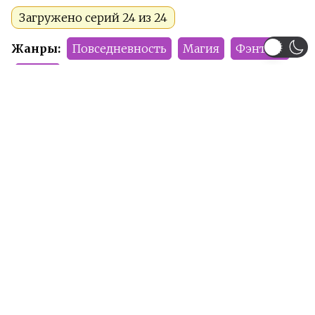
Загружено серий 24 из 24
Жанры:
Повседневность
Магия
Фэнтези
Сёнен
Тип:
Аниме
Сезон:
2018 год
Команда релиза:
Krosteria
DariaMstitel'
Altair
Гуль
Рейтинг:
R-17