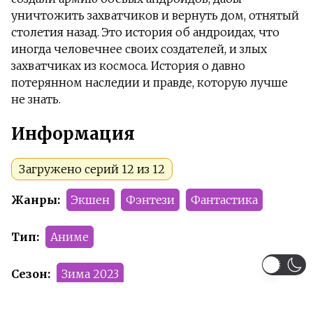
уничтожить захватчиков и вернуть дом, отнятый
столетия назад. Это история об андроидах, что
иногда человечнее своих создателей, и злых
захватчиках из космоса. История о давно
потерянном наследии и правде, которую лучше
не знать.
Информация
Загружено серий 12 из 12
Жанры:
Экшен
Фэнтези
Фантастика
Тип:
Аниме
Сезон:
Зима 2023
Команда релиза:
Altair
Absentia
Smoke