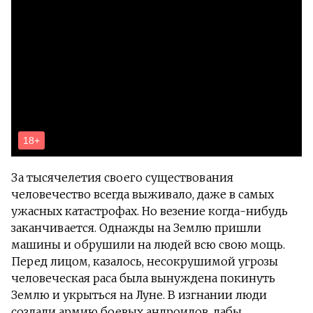
За тысячелетия своего существования
человечество всегда выживало, даже в самых
ужасных катастрофах. Но везение когда-нибудь
заканчивается. Однажды на Землю пришли
машины и обрушили на людей всю свою мощь.
Перед лицом, казалось, несокрушимой угрозы
человеческая раса была вынуждена покинуть
Землю и укрыться на Луне. В изгнании люди
создали армию боевых андроидов, дабы