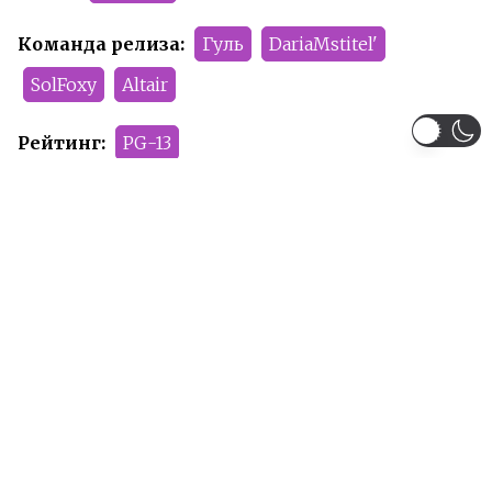
Команда релиза:
Гуль
DariaMstitel'
SolFoxy
Altair
Рейтинг:
PG-13
Рекомендуем