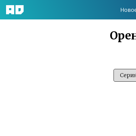
Ново
Орен