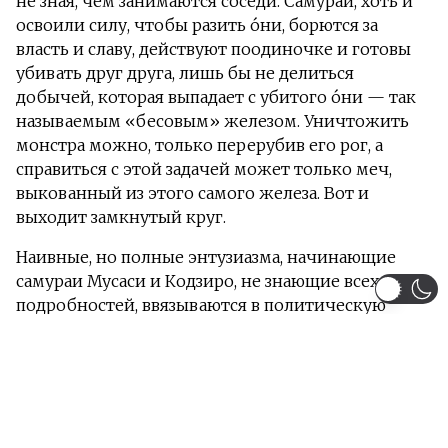
не зная, чем занимаются соседи. Самураи, хоть и
освоили силу, чтобы разить о́ни, борются за
власть и славу, действуют поодиночке и готовы
убивать друг друга, лишь бы не делиться
добычей, которая выпадает с убитого о́ни — так
называемым «бесовым» железом. Уничтожить
монстра можно, только перерубив его рог, а
справиться с этой задачей может только меч,
выкованный из этого самого железа. Вот и
выходит замкнутый круг.
Наивные, но полные энтузиазма, начинающие
самураи Мусаси и Кодзиро, не знающие всех этих
подробностей, ввязываются в политическую
борьбу. Им предстоит узнать ещё много нового о
самураях, мире вокруг, о́ни и о самих себе.
Автор:Не тычь я Ким ЛукичНе тычь я Ким Лукич
Информация