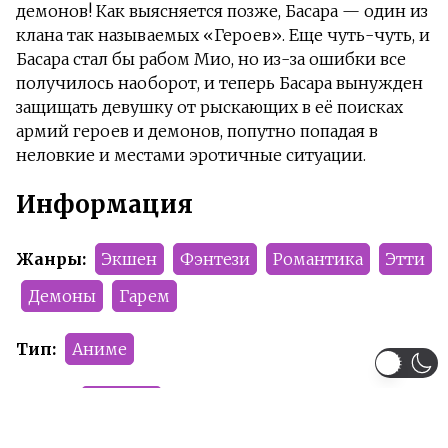
демонов! Как выясняется позже, Басара — один из
клана так называемых «Героев». Еще чуть-чуть, и
Басара стал бы рабом Мио, но из-за ошибки все
получилось наоборот, и теперь Басара вынужден
защищать девушку от рыскающих в её поисках
армий героев и демонов, попутно попадая в
неловкие и местами эротичные ситуации.
Информация
Жанры:
Экшен
Фэнтези
Романтика
Этти
Демоны
Гарем
Тип:
Аниме
Сезон:
2015 год