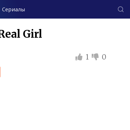
Сериалы
eal Girl
1
0