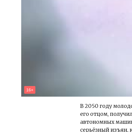
В 2050 году моло
его отцом, получи
автономных машин 
серьёзный изъян, 