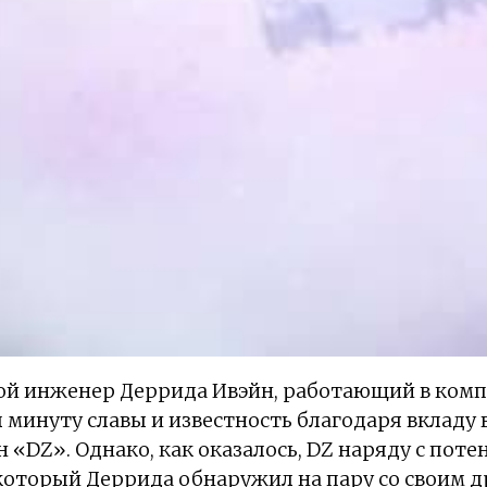
дой инженер Деррида Ивэйн, работающий в комп
л минуту славы и известность благодаря вкладу 
«DZ». Однако, как оказалось, DZ наряду с пот
который Деррида обнаружил на пару со своим д