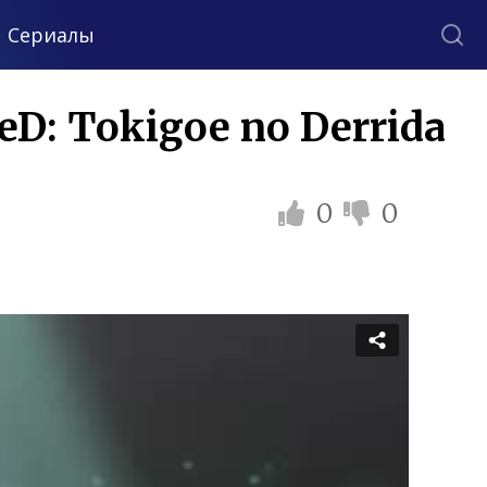
Сериалы
D: Tokigoe no Derrida
0
0