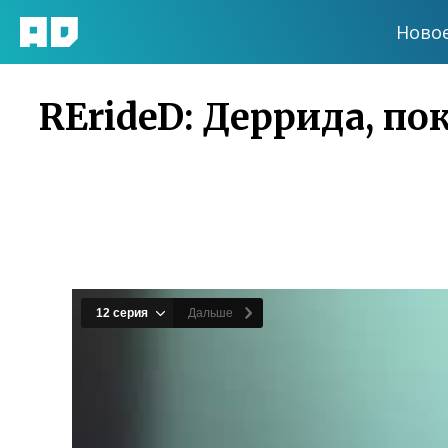
Ново
RErideD: Деррида, по