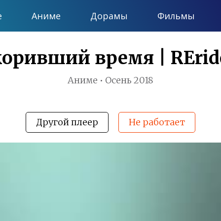
е
Аниме
Дорамы
Фильмы
коривший время | REride
Аниме • Осень 2018
Другой плеер
Не работает