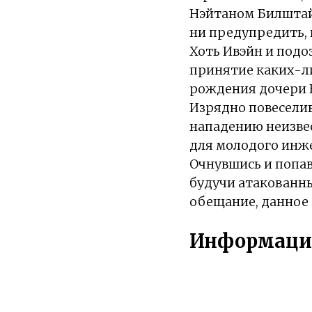
Нэйтаном Билштайн
ни предупредить,
Хоть Ивэйн и под
принятие каких-ли
рождения дочери 
Изрядно повеселив
нападению неизвес
для молодого инже
Очнувшись и попав
будучи атакованн
обещание, данное 
Информаци
Жанры:
Драма