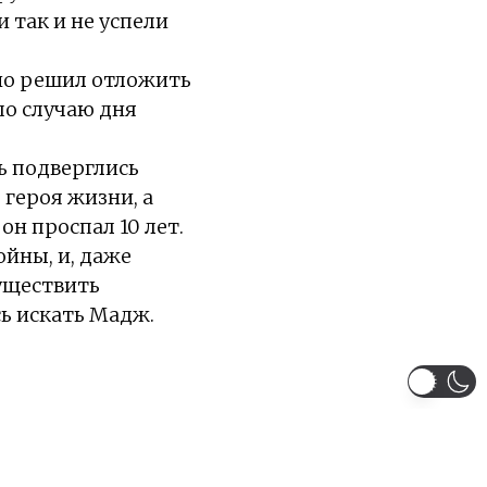
 так и не успели
но решил отложить
по случаю дня
ь подверглись
 героя жизни, а
он проспал 10 лет.
ойны, и, даже
уществить
ь искать Мадж.