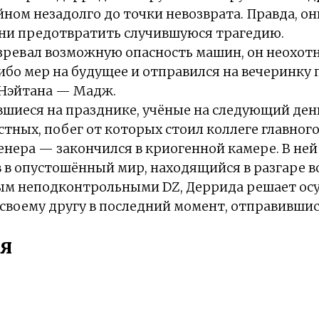
ом незадолго до точки невозврата. Правда, они
 ни предотвратить случившуюся трагедию.
озревал возможную опасность машин, он неохот
бо мер на будущее и отправился на вечеринку 
Нэйтана — Мадж.
шиеся на празднике, учёные на следующий ден
тных, побег от которых стоил коллеге главного
нера — закончился в криогенной камере. В ней 
 в опустошённый мир, находящийся в разгаре в
ым неподконтрольными DZ, Деррида решает ос
своему другу в последний момент, отправившис
я
Экшен
Фантастика