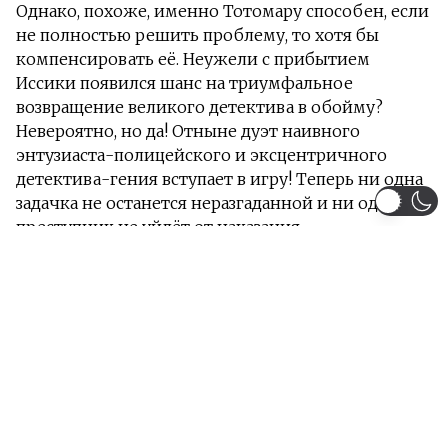
Однако, похоже, именно Тотомару способен, если
не полностью решить проблему, то хотя бы
компенсировать её. Неужели с прибытием
Иссики появился шанс на триумфальное
возвращение великого детектива в обойму?
Невероятно, но да! Отныне дуэт наивного
энтузиаста-полицейского и эксцентричного
детектива-гения вступает в игру! Теперь ни одна
задачка не останется неразгаданной и ни один
преступник не уйдёт от наказания.
Информация
Загружено серий 13 из 13
Жанры:
Комедия
Детектив
Сёнен
Тип:
Аниме