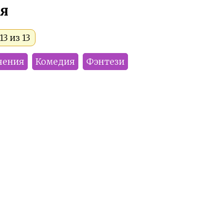
я
3 из 13
чения
Комедия
Фэнтези
Alya
KUBISVAN