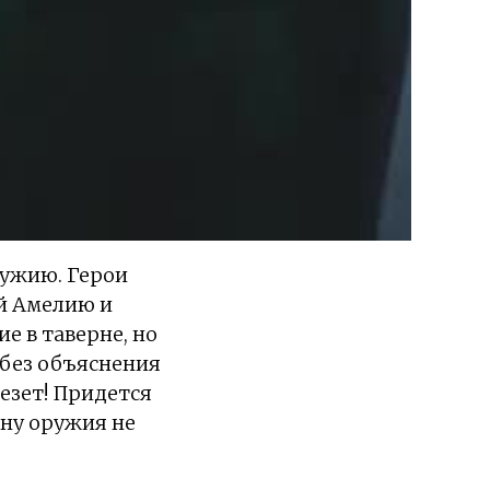
ружию. Герои
ей Амелию и
е в таверне, но
 без объяснения
лезет! Придется
ену оружия не