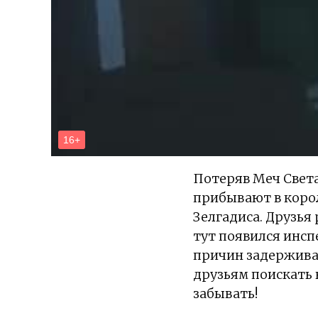
Потеряв Меч Света
прибывают в корол
Зелгадиса. Друзья
тут появился инсп
причин задерживае
друзьям поискать 
забывать!