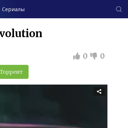
Сериалы
volution
0
0
Торрент