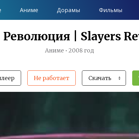
е
Аниме
Дорамы
Фильмы
 Революция | Slayers Re
Аниме • 2008 год
плеер
Не работает