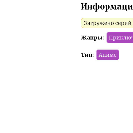
Информаци
Загружено серий 1
Жанры:
Приклю
Тип:
Аниме
Сезон:
2008 год
Команда релиза:
Рейтинг:
PG-13