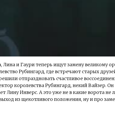
, Лина и Гаури теперь ищут замену великому о
евство Рубингард, где встречают старых друз
 решили отпраздновать счастливое воссоединени
ектор королевства Рубингард, некий Вайзер. Он
т Лину Инверс. А это уже не в какие ворота не 
выход из щекотливого положения, ну и про зам