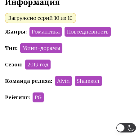
Информация
Загружено серий 10 из 10
Жанры:
Романтика
Повседневность
Тип:
Мини-дорамы
Сезон:
2019 год
Команда релиза:
Alvin
Shamster
Рейтинг:
PG