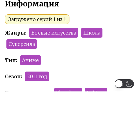
Информация
Загружено серий 1 из 1
Жанры:
Боевые искусства
Школа
Суперсила
Тип:
Аниме
Сезон:
2011 год
Команда релиза:
Sharakam
SolFoxy
Severina Soda
Рейтинг:
R+