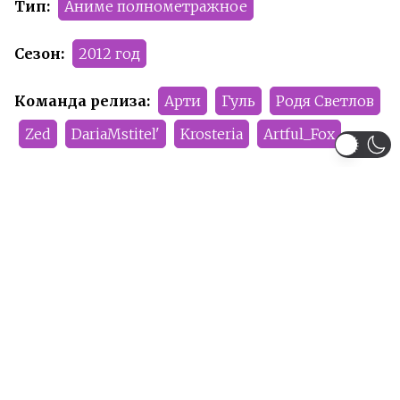
Тип:
Аниме полнометражное
Сезон:
2012 год
Команда релиза:
Арти
Гуль
Родя Светлов
Zed
DariaMstitel'
Krosteria
Artful_Fox
Рейтинг:
PG-13
Рекомендуем