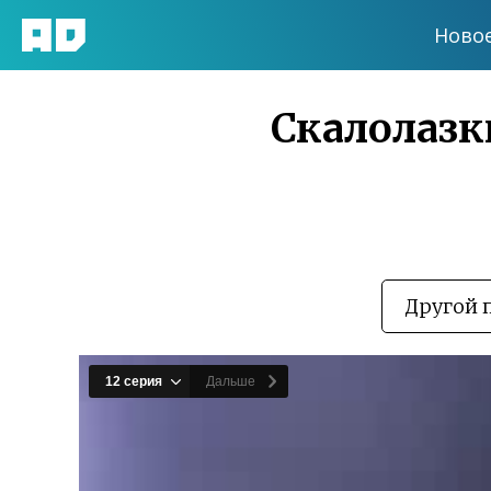
Ново
Скалолазки
Другой 