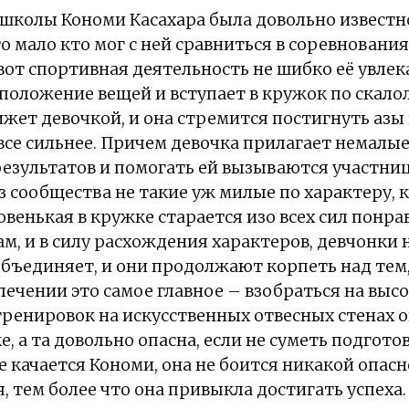
школы Кономи Касахара была довольно известно
о мало кто мог с ней сравниться в соревнования
вот спортивная деятельность не шибко её увлек
положение вещей и вступает в кружок по скал
ижет девочкой, и она стремится постигнуть азы
 все сильнее. Причем девочка прилагает немалые
езультатов и помогать ей вызываются участниц
з сообщества не такие уж милые по характеру, 
овенькая в кружке старается изо всех сил понра
 и в силу расхождения характеров, девчонки н
объединяет, и они продолжают корпеть над тем
лечении это самое главное – взобраться на высо
тренировок на искусственных отвесных стенах 
, а та довольно опасна, если не суметь подгото
е качается Кономи, она не боится никакой опасн
, тем более что она привыкла достигать успеха.