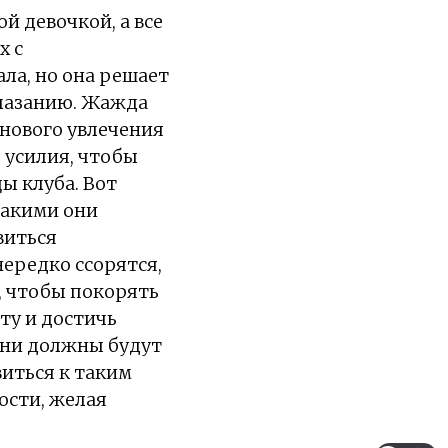
й девочкой, а все
х с
ала, но она решает
олазанию. Жажда
 нового увлечения
 усилия, чтобы
ы клуба. Вот
какими они
виться
ередко ссорятся,
, чтобы покорять
ту и достичь
они должны будут
виться к таким
ости, желая