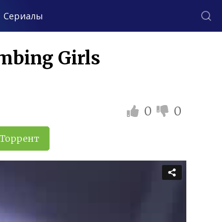
Сериалы
mbing Girls
0
0
Торрент