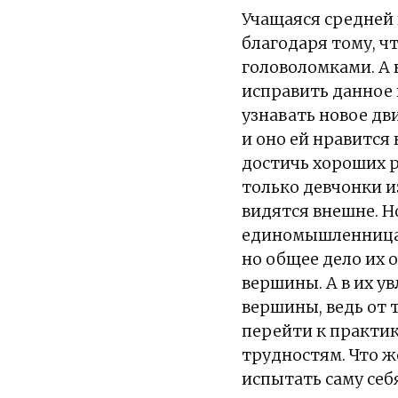
Учащаяся средней 
благодаря тому, чт
головоломками. А 
исправить данное 
узнавать новое дв
и оно ей нравится
достичь хороших р
только девчонки и
видятся внешне. Н
единомышленницам,
но общее дело их 
вершины. А в их ув
вершины, ведь от 
перейти к практике
трудностям. Что ж
испытать саму себя