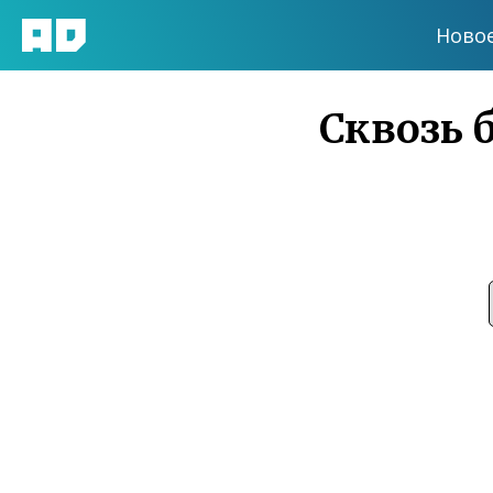
Ново
Сквозь б