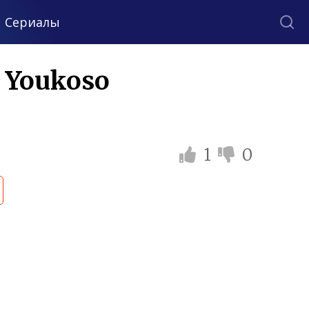
Сериалы
e Youkoso
1
0