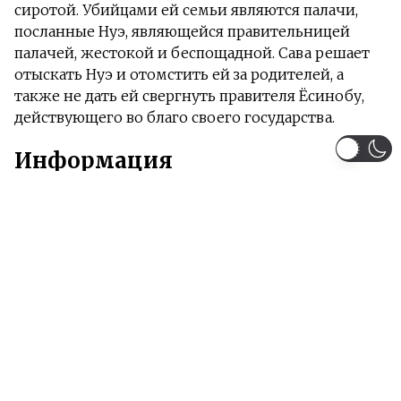
сиротой. Убийцами ей семьи являются палачи,
посланные Нуэ, являющейся правительницей
палачей, жестокой и беспощадной. Сава решает
отыскать Нуэ и отомстить ей за родителей, а
также не дать ей свергнуть правителя Ёсинобу,
действующего во благо своего государства.
Информация
Загружено серий 12 из 12
Жанры:
Экшен
Исторический
Сверхъестественное
Тип:
Аниме
Сезон:
Весна 2021