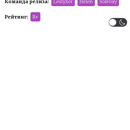
Команда релиза:
LeslyXer
Helen
SolFoxy
Рейтинг:
R+
Рекомендуем