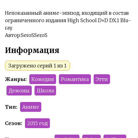
Непоказанный аниме-эпизод, входящий в состав
ограниченного издания High School D×D DX.1 Blu-
ray.
Автор:SeroSSeroS
Информация
Загружено серий 1 из 1
Жанры:
Комедия
Романтика
Этти
Демоны
Школа
Тип:
Аниме
Сезон:
2015 год