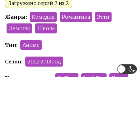
Загружено серий 2 из 2
Жанры:
Комедия
Романтика
Этти
Демоны
Школа
Тип:
Аниме
Сезон:
2012-2013 год
Команда релиза:
SolFoxy
LeslyXer
Helen
Рейтинг:
R+
Рекомендуем